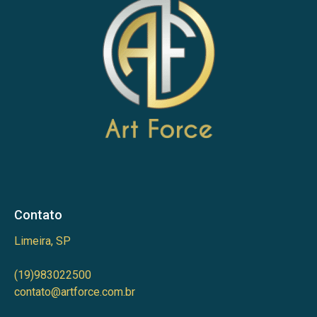
Contato
Limeira, SP
(19)983022500
contato@artforce.com.br