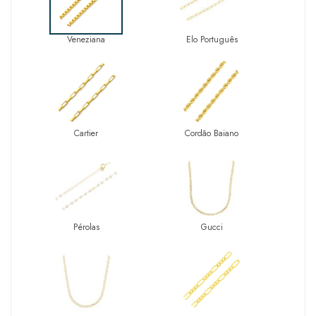
Veneziana
Elo Português
Cartier
Cordão Baiano
Pérolas
Gucci