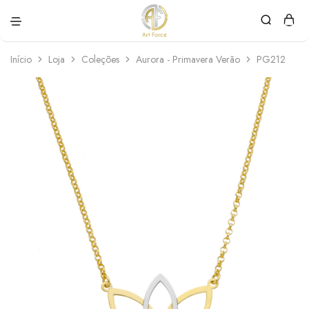
Art
Semijoias
Force
personalizadas
Início
Loja
Coleções
Aurora - Primavera Verão
PG212