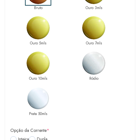
Bruto
Ouro 3mls
Ouro 5mls
Ouro 7mls
Ouro 10mls
Ródio
Prata 50mls
Opção da Corrente
*
Inteira
Dupla