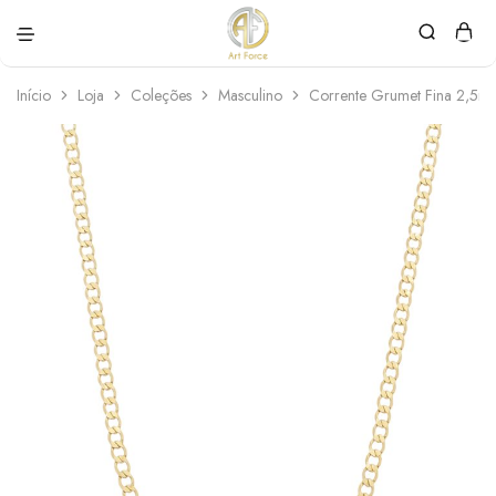
Art
Semijoias
Force
personalizadas
Início
Loja
Coleções
Masculino
Corrente Grumet Fina 2,5m