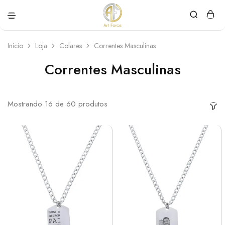
Art
Semijoias
Force
personalizadas
Início
Loja
Colares
Correntes Masculinas
Correntes Masculinas
Mostrando
16
de
60
produtos