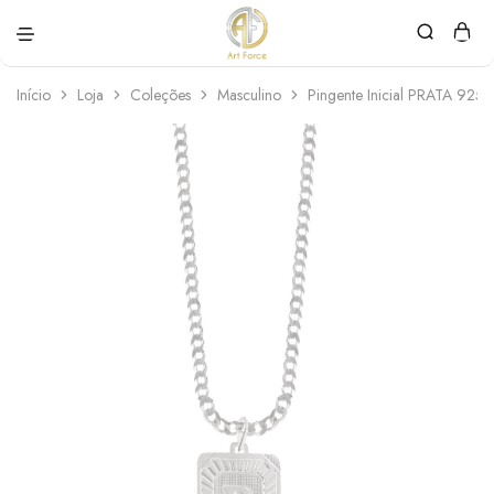
Art
Semijoias
Force
personalizadas
Início
Loja
Coleções
Masculino
Pingente Inicial PRATA 92