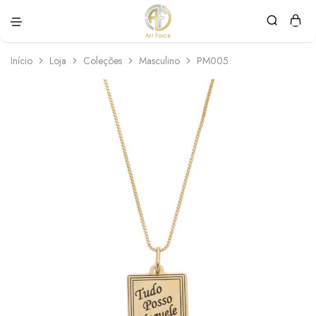
Art
Semijoias
Force
personalizadas
Início
Loja
Coleções
Masculino
PM005