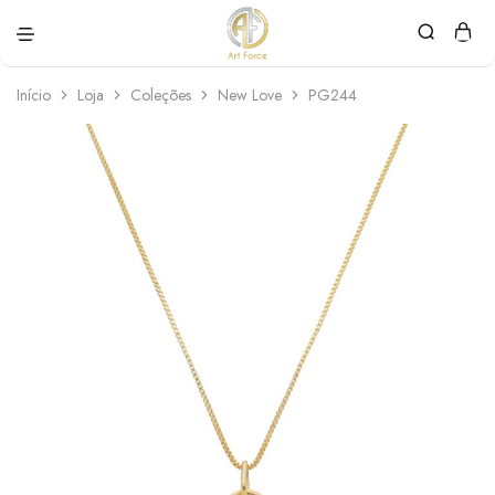
Art
Semijoias
Force
personalizadas
Início
Loja
Coleções
New Love
PG244