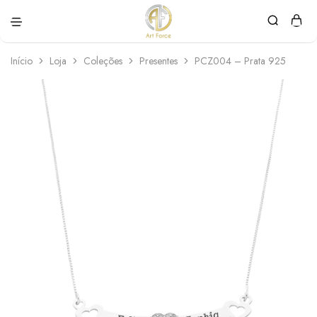
Art
Semijoias
Force
personalizadas
Início
Loja
Coleções
Presentes
PCZ004 – Prata 925