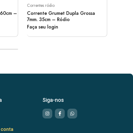
Correntes ródio
Correntes
. 60cm –
Corrente Grumet Dupla Grossa
Corren
7mm. 35cm – Ródio
– Ródi
Faça seu login
Faça se
a
Siga-nos
 conta