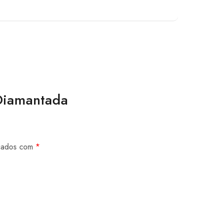
 Diamantada
rcados com
*