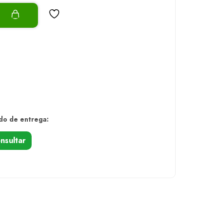
o
do de entrega:
nsultar