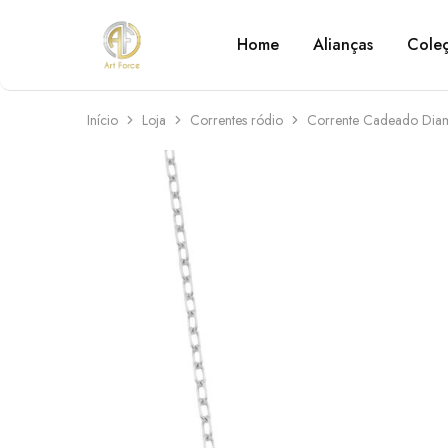
Home
Alianças
Cole
Art
Semijoias
Force
personalizadas
Início
Loja
Correntes ródio
Corrente Cadeado Dia