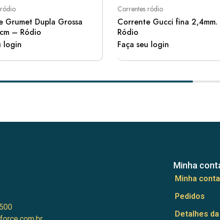
 ródio
Correntes ródio
e Grumet Dupla Grossa
Corrente Gucci fina 2,4mm
cm – Ródio
Ródio
 login
Faça seu login
Minha cont
Minha conta
Pedidos
500
Detalhes da
force.com.br