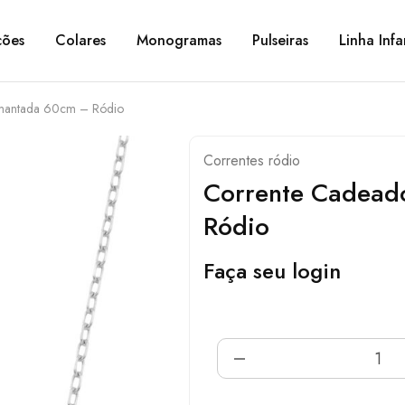
ções
Colares
Monogramas
Pulseiras
Linha Infa
mantada 60cm – Ródio
Correntes ródio
Corrente Cadead
Ródio
Faça seu login