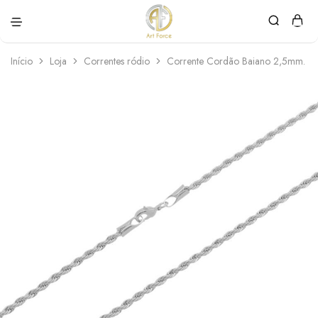
Art
Semijoias
Force
personalizadas
Início
Loja
Correntes ródio
Corrente Cordão Baiano 2,5mm. 3