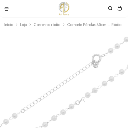
Art
Semijoias
Force
personalizadas
Início
Loja
Correntes ródio
Corrente Pérolas 35cm – Ródio