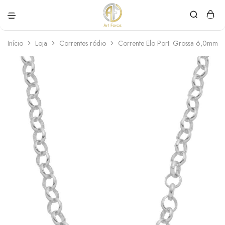
Art
Semijoias
Force
personalizadas
Início
Loja
Correntes ródio
Corrente Elo Port. Grossa 6,0mm.