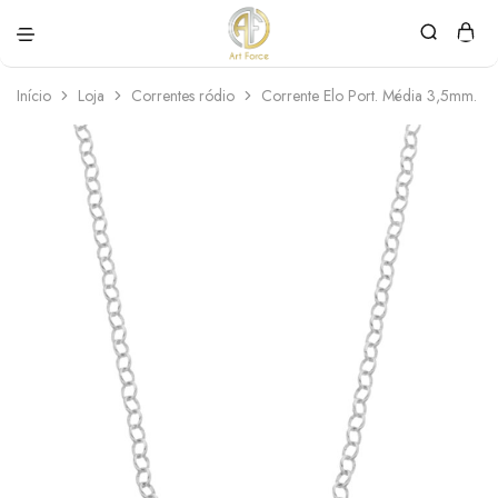
Art
Semijoias
Force
personalizadas
Início
Loja
Correntes ródio
Corrente Elo Port. Média 3,5mm. 