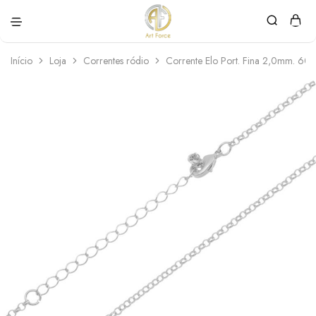
Art
Semijoias
Force
personalizadas
Início
Loja
Correntes ródio
Corrente Elo Port. Fina 2,0mm. 60