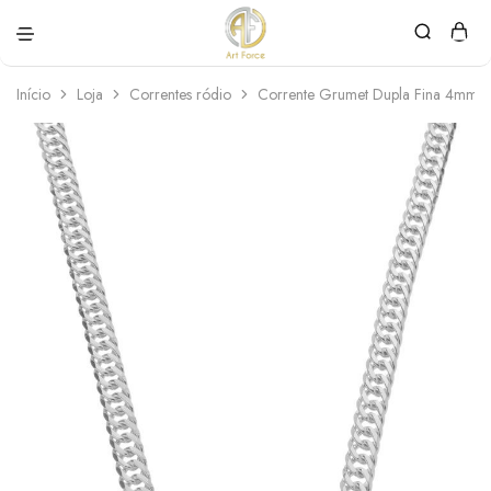
Art
Semijoias
Force
personalizadas
Início
Loja
Correntes ródio
Corrente Grumet Dupla Fina 4mm.