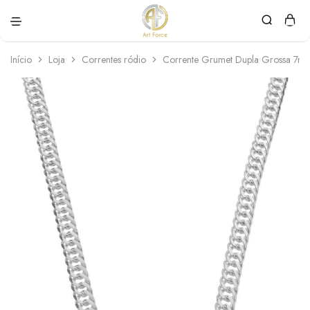
Art
Semijoias
Force
personalizadas
Início
Loja
Correntes ródio
Corrente Grumet Dupla Grossa 7m