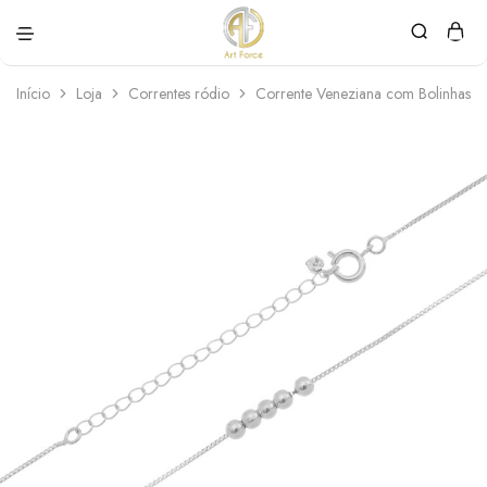
Art
Semijoias
Force
personalizadas
Início
Loja
Correntes ródio
Corrente Veneziana com Bolinhas 