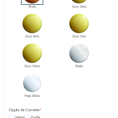
Bruto
Ouro 3mls
Ouro 5mls
Ouro 7mls
Ouro 10mls
Ródio
Prata 50mls
Opção da Corrente
*
Inteira
Dupla