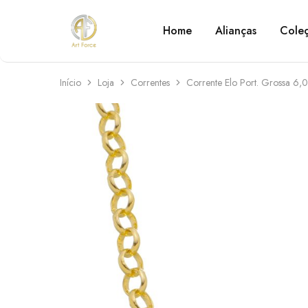
Home
Alianças
Cole
Art
Semijoias
Force
personalizadas
Início
Loja
Correntes
Corrente Elo Port. Grossa 6