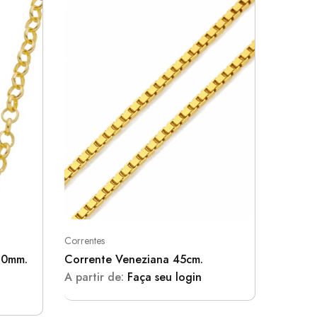
Correntes
Corrente
6,0mm.
Corrente Veneziana 45cm.
Corrent
60cm –
A partir de:
Faça seu login
Faça se