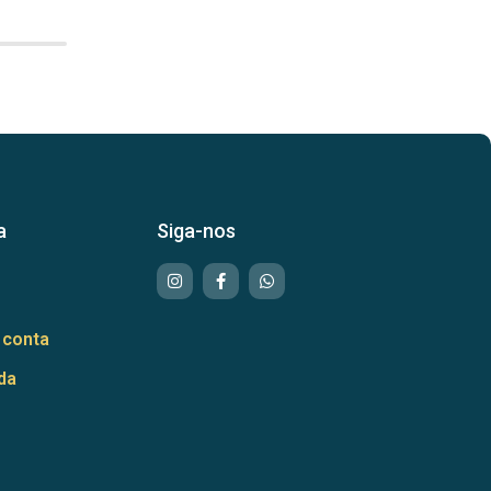
a
Siga-nos
 conta
da