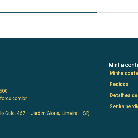
Minha cont
Minha conta
Pedidos
500
Detalhes da
force.com.br
Senha perdi
lo Gulo, 467 – Jardim Gloria, Limeira – SP,