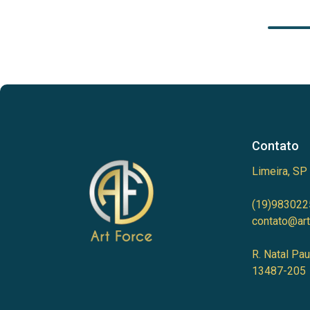
Contato
Limeira, SP
(19)983022
contato@art
R. Natal Pau
13487-205