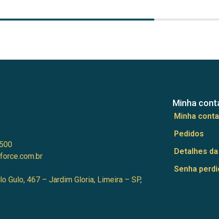
Minha cont
Minha conta
Pedidos
500
Detalhes da
force.com.br
Senha perdi
lo Gulo, 467 – Jardim Gloria, Limeira – SP,