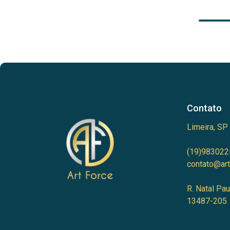
Contato
Limeira, SP
(19)983022
contato@art
R. Natal Pau
13487-205