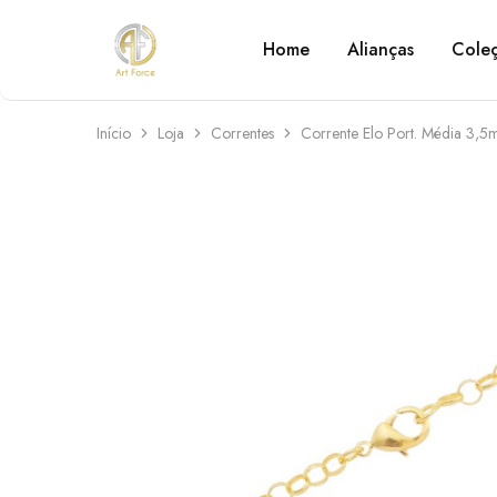
Home
Alianças
Cole
Art
Semijoias
Force
personalizadas
Início
Loja
Correntes
Corrente Elo Port. Média 3,