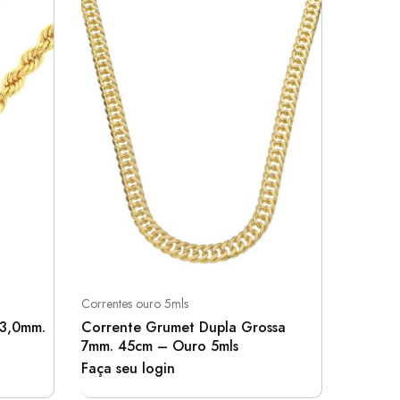
Correntes ouro 5mls
Correntes
 3,0mm.
Corrente Grumet Dupla Grossa
Corrent
7mm. 45cm – Ouro 5mls
60cm –
Faça seu login
Faça se