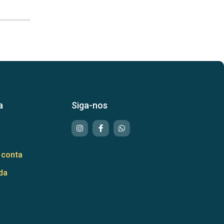
a
Siga-nos
 conta
da