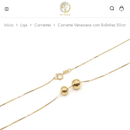
Art
Semijoias
Force
personalizadas
Início
Loja
Correntes
Corrente Veneziana com Bolinhas 50cm.