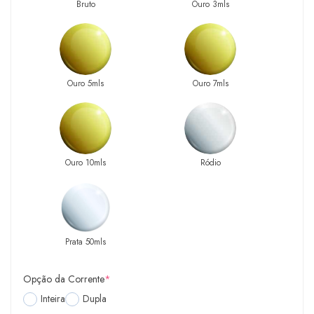
Bruto
Ouro 3mls
Ouro 5mls
Ouro 7mls
Ouro 10mls
Ródio
Prata 50mls
Opção da Corrente
*
Inteira
Dupla