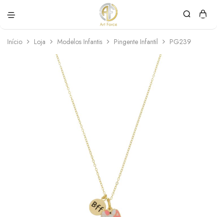
Art
Semijoias
Force
personalizadas
Início
Loja
Modelos Infantis
Pingente Infantil
PG239