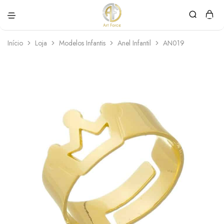
Art
Semijoias
Force
personalizadas
Início
Loja
Modelos Infantis
Anel Infantil
AN019