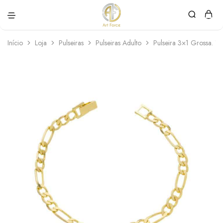
Art
Semijoias
Force
personalizadas
Início
Loja
Pulseiras
Pulseiras Adulto
Pulseira 3×1 Grossa. 1