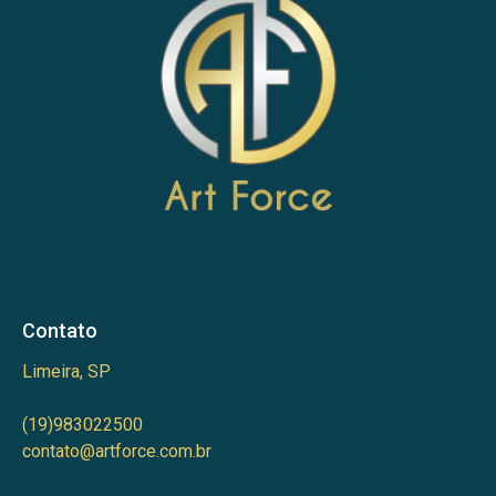
Contato
Limeira, SP
(19)983022500
contato@artforce.com.br