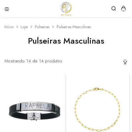
Art
Semijoias
Force
personalizadas
Início
Loja
Pulseiras
Pulseiras Masculinas
Pulseiras Masculinas
Mostrando
14
de
14
produtos