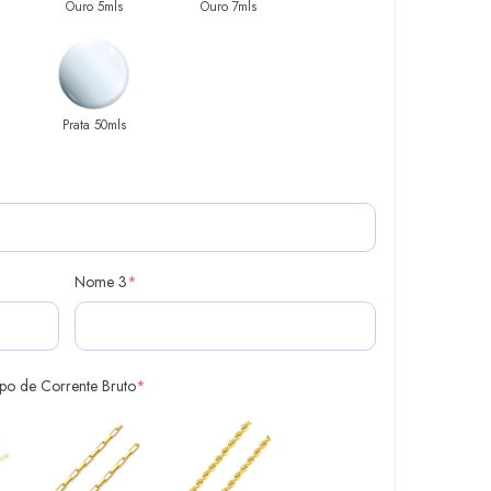
Ouro 5mls
Ouro 7mls
Prata 50mls
Nome 3
*
ipo de Corrente Bruto
*