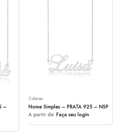
Colares
Coleções
5 –
Nome Simples – PRATA 925 – NSP
PCZ010
A partir de:
Faça seu login
A parti