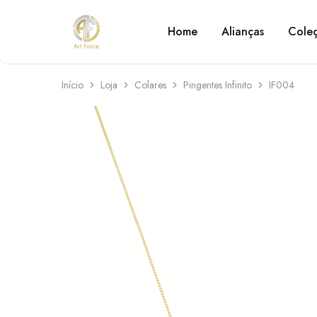
Home
Alianças
Cole
Art
Semijoias
Force
personalizadas
Início
Loja
Colares
Pingentes Infinito
IF004