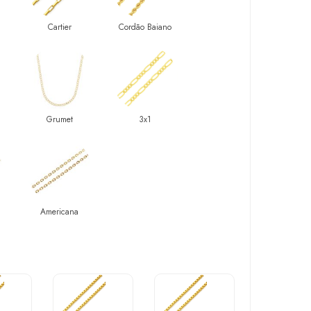
Cartier
Cordão Baiano
Grumet
3x1
Americana