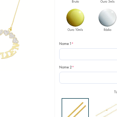
Bruto
Ouro 3mls
Ouro 10mls
Ródio
Nome 1
*
Nome 2
*
T