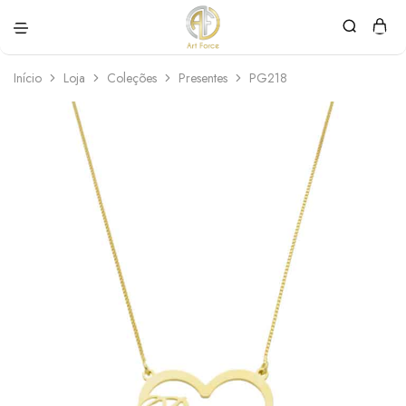
Art
Semijoias
Force
personalizadas
Início
Loja
Coleções
Presentes
PG218