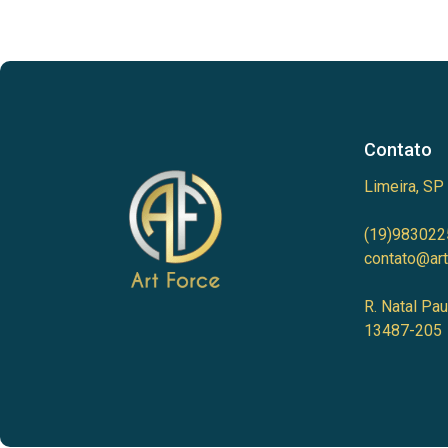
Contato
Limeira, SP
(19)983022
contato@art
R. Natal Pau
13487-205