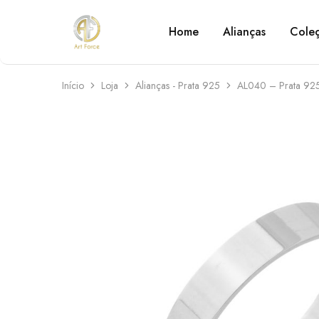
Home
Alianças
Cole
Art
Semijoias
Force
personalizadas
Início
Loja
Alianças - Prata 925
AL040 – Prata 92