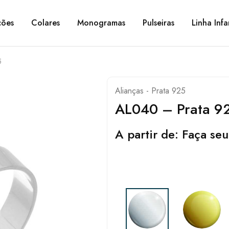
ções
Colares
Monogramas
Pulseiras
Linha Infa
5
Alianças - Prata 925
AL040 – Prata 9
A partir de:
Faça seu