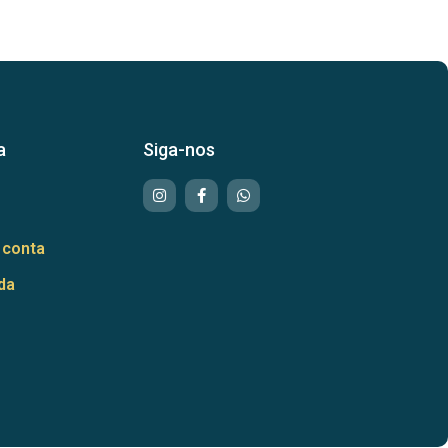
a
Siga-nos
 conta
da