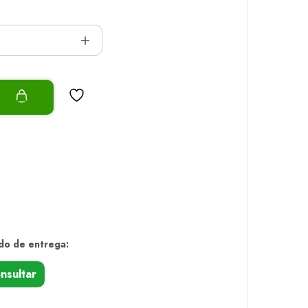
o
5
do de entrega:
nsultar