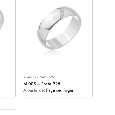
Alianças - Prata 925
Alianças 
AL005 – Prata 925
AL023 
A partir de:
Faça seu login
A parti