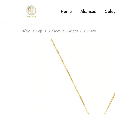
Home
Alianças
Cole
Art
Semijoias
Force
personalizadas
Início
Loja
Colares
Cangas
CG026