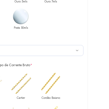
Ouro 5mls
Ouro 7mls
Prata 50mls
ipo de Corrente Bruto
*
Cartier
Cordão Baiano