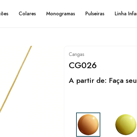
ções
Colares
Monogramas
Pulseiras
Linha Infa
Cangas
CG026
A partir de:
Faça seu