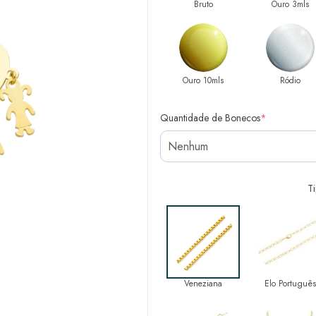
Bruto
Ouro 3mls
Ouro 10mls
Ródio
Quantidade de Bonecos
*
T
Veneziana
Elo Português