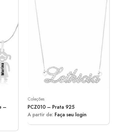
Coleções
Nomes
e –
PCZ010 – Prata 925
Pingen
925 – 
A partir de:
Faça seu login
A parti