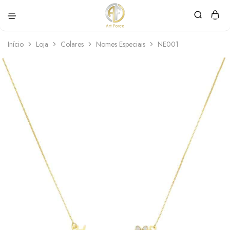
Art
Semijoias
Force
personalizadas
Início
Loja
Colares
Nomes Especiais
NE001