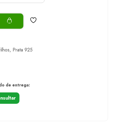
o
ilhos
,
Prata 925
do de entrega:
nsultar