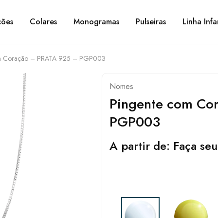
ções
Colares
Monogramas
Pulseiras
Linha Infa
om Coração – PRATA 925 – PGP003
Nomes
Pingente com Co
PGP003
A partir de:
Faça seu