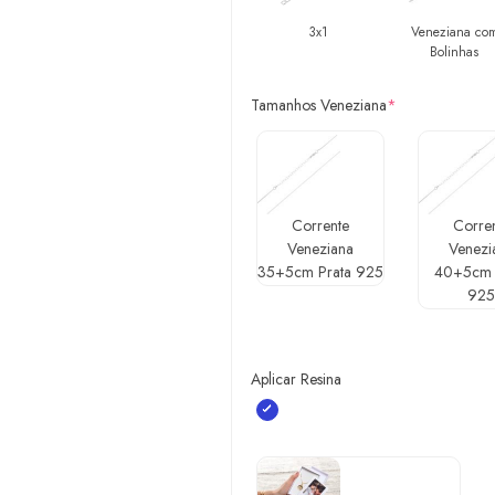
3x1
Veneziana co
Bolinhas
Tamanhos Veneziana
*
Corrente
Corre
Veneziana
Venezi
35+5cm Prata 925
40+5cm 
92
Aplicar Resina