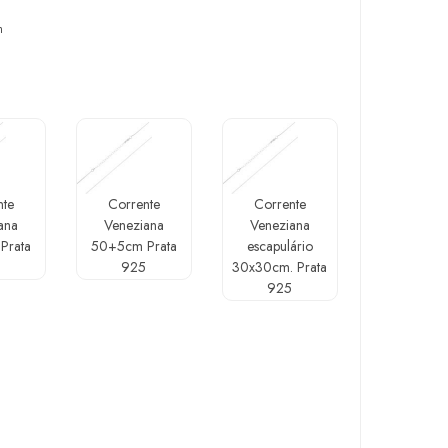
m
nte
Corrente
Corrente
ana
Veneziana
Veneziana
Prata
50+5cm Prata
escapulário
5
925
30x30cm. Prata
925