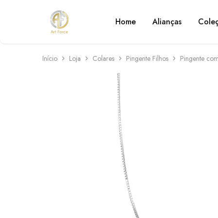
Home
Alianças
Cole
Art
Semijoias
Force
personalizadas
Início
Loja
Colares
Pingente Filhos
Pingente c