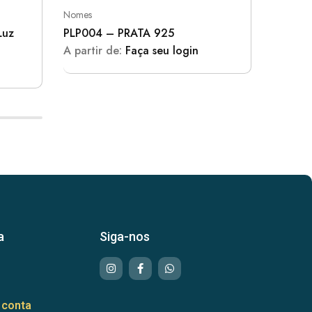
Nomes
Nomes
Luz
PLP004 – PRATA 925
PLP005
A partir de:
Faça seu login
A parti
a
Siga-nos
 conta