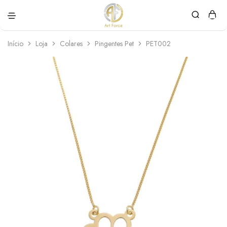
Art
Semijoias
Force
personalizadas
Início
Loja
Colares
Pingentes Pet
PET002