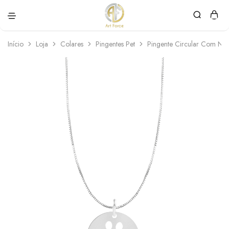
Art
Semijoias
Force
personalizadas
Início
Loja
Colares
Pingentes Pet
Pingente Circular Com N