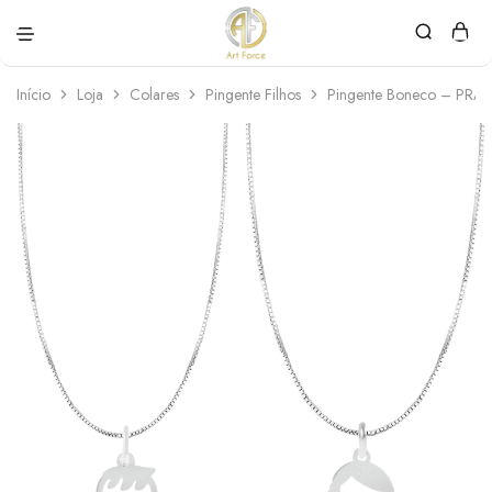
Art
Semijoias
Force
personalizadas
Início
Loja
Colares
Pingente Filhos
Pingente Boneco – PR