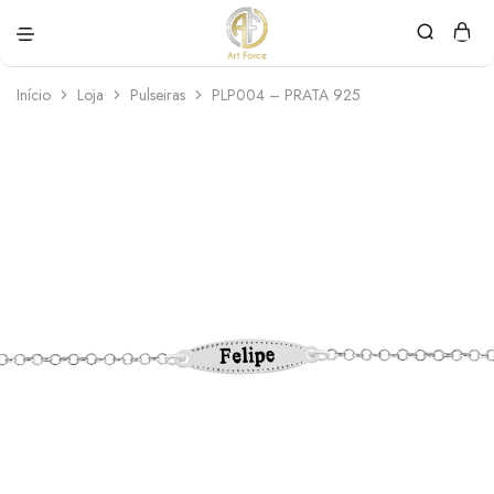
Art
Semijoias
Force
personalizadas
Início
Loja
Pulseiras
PLP004 – PRATA 925