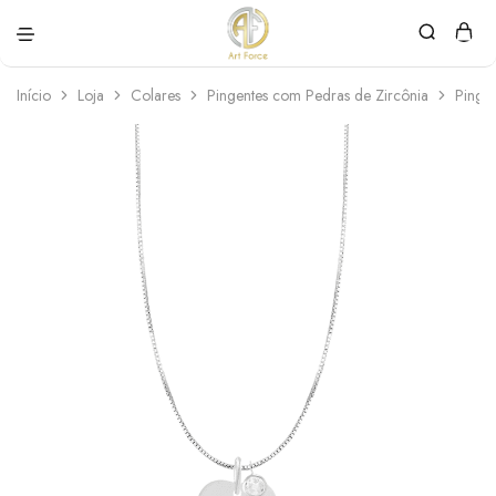
Art
Semijoias
Force
personalizadas
Início
Loja
Colares
Pingentes com Pedras de Zircônia
Pinge