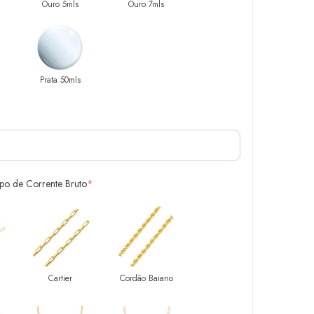
Ouro 5mls
Ouro 7mls
Prata 50mls
ipo de Corrente Bruto
*
Cartier
Cordão Baiano