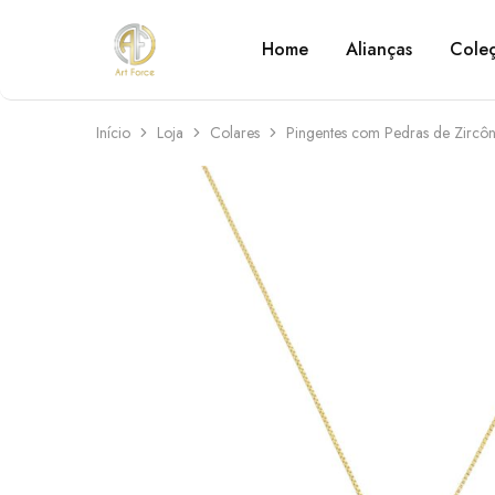
Home
Alianças
Cole
Art
Semijoias
Force
personalizadas
Início
Loja
Colares
Pingentes com Pedras de Zircôn