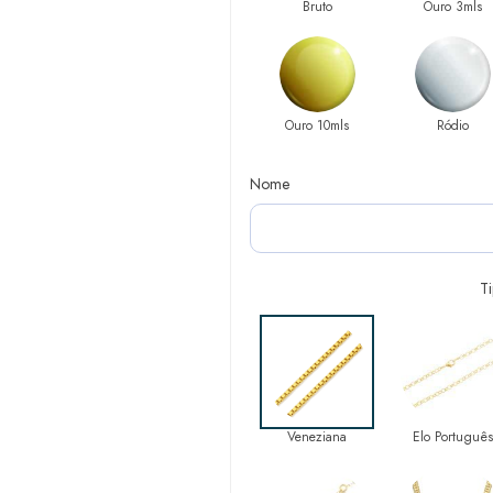
Bruto
Ouro 3mls
Ouro 10mls
Ródio
Nome
T
Veneziana
Elo Português