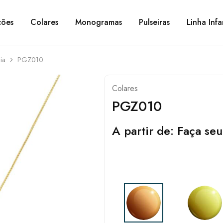
ções
Colares
Monogramas
Pulseiras
Linha Infa
ia
PGZ010
Colares
PGZ010
A partir de:
Faça seu