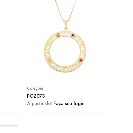
Coleções
Aurora - 
PGZ073
PGZ07
A partir de:
Faça seu login
A parti