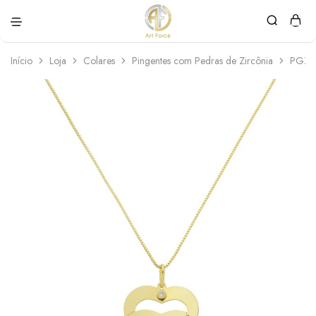
Art
Semijoias
Force
personalizadas
Início
Loja
Colares
Pingentes com Pedras de Zircônia
PGZ0