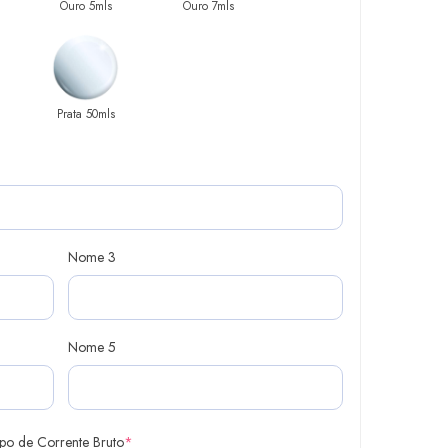
Ouro 5mls
Ouro 7mls
Prata 50mls
Nome 3
Nome 5
ipo de Corrente Bruto
*