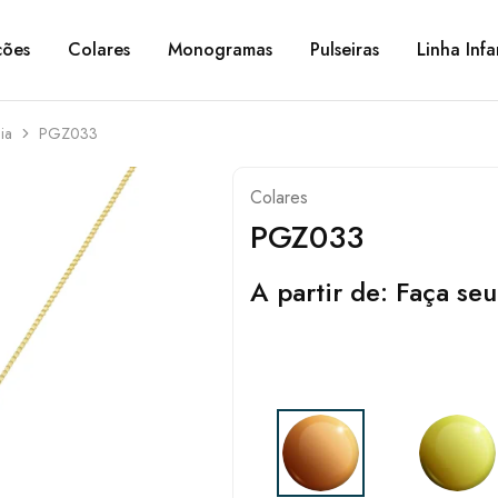
ções
Colares
Monogramas
Pulseiras
Linha Infa
ia
PGZ033
Colares
PGZ033
A partir de:
Faça seu