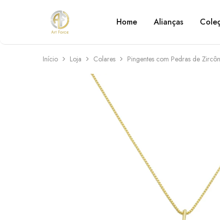
Home
Alianças
Cole
Art
Semijoias
Force
personalizadas
Início
Loja
Colares
Pingentes com Pedras de Zircôn