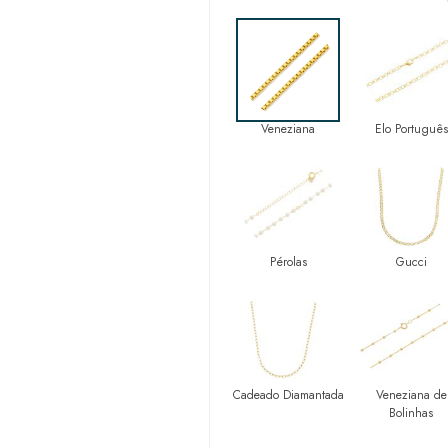
Veneziana
Elo Português
Pérolas
Gucci
Cadeado Diamantada
Veneziana de
Bolinhas