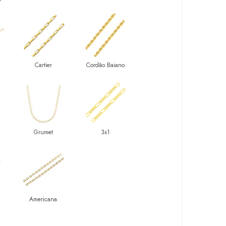
Cartier
Cordão Baiano
Grumet
3x1
Americana