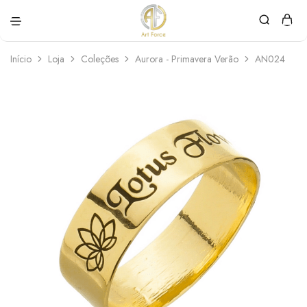
Art
Semijoias
Force
personalizadas
Início
Loja
Coleções
Aurora - Primavera Verão
AN024