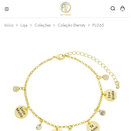
Art
Semijoias
Force
personalizadas
Início
Loja
Coleções
Coleção Eternity
PL065