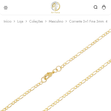
Art
Semijoias
Force
personalizadas
Início
Loja
Coleções
Masculino
Corrente 3×1 Fina 3mm. 45