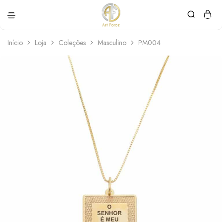
Art
Semijoias
Force
personalizadas
Início
Loja
Coleções
Masculino
PM004