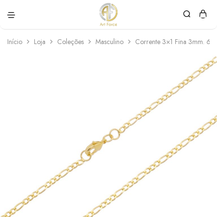
Art
Semijoias
Force
personalizadas
Início
Loja
Coleções
Masculino
Corrente 3×1 Fina 3mm. 60