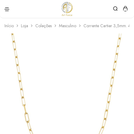
Art
Semijoias
Force
personalizadas
Início
Loja
Coleções
Masculino
Corrente Cartier 3,5mm. 45