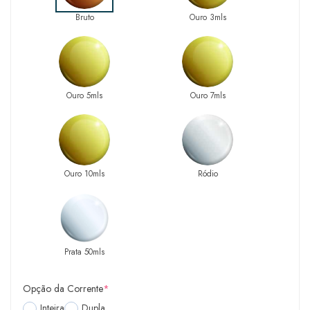
Bruto
Ouro 3mls
Ouro 5mls
Ouro 7mls
Ouro 10mls
Ródio
Prata 50mls
Opção da Corrente
*
Inteira
Dupla