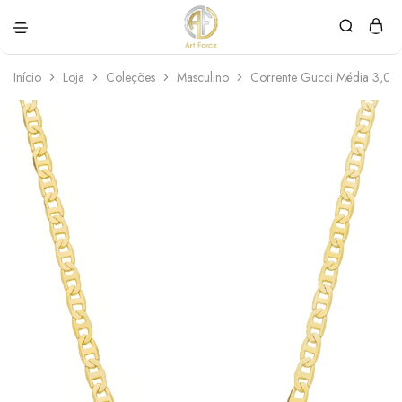
Art
Semijoias
Force
personalizadas
Início
Loja
Coleções
Masculino
Corrente Gucci Média 3,0m