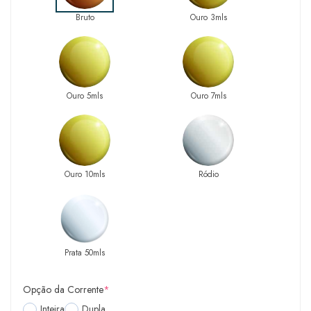
Bruto
Ouro 3mls
Ouro 5mls
Ouro 7mls
Ouro 10mls
Ródio
Prata 50mls
Opção da Corrente
*
Inteira
Dupla