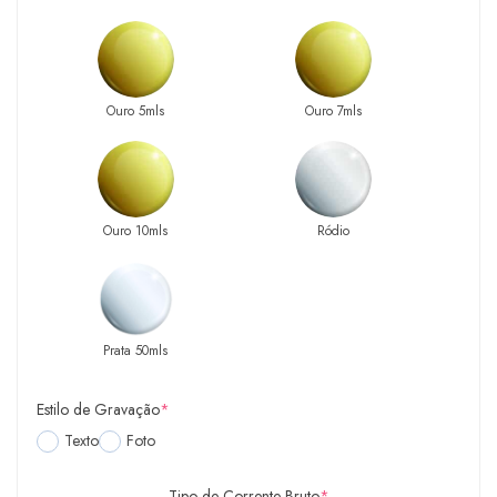
Ouro 5mls
Ouro 7mls
Ouro 10mls
Ródio
Prata 50mls
Estilo de Gravação
*
Texto
Foto
Tipo de Corrente Bruto
*