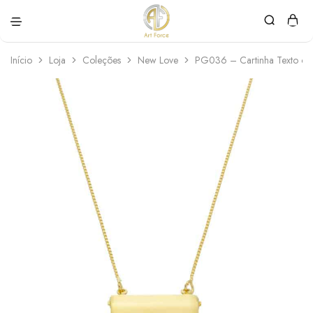
Art
Semijoias
Force
personalizadas
Início
Loja
Coleções
New Love
PG036 – Cartinha Texto ou