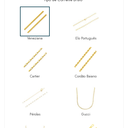
Veneziana
Elo Português
Cartier
Cordão Baiano
Pérolas
Gucci