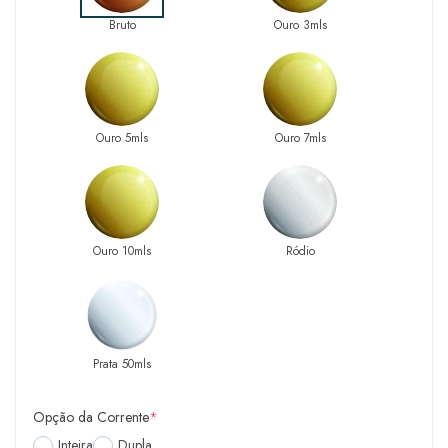
Bruto
Ouro 3mls
Ouro 5mls
Ouro 7mls
Ouro 10mls
Ródio
Prata 50mls
Opção da Corrente
*
Inteira
Dupla