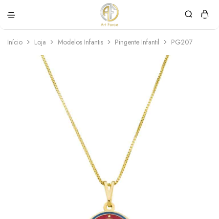
Art
Semijoias
Force
personalizadas
Início
Loja
Modelos Infantis
Pingente Infantil
PG207