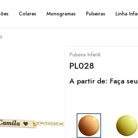
ções
Colares
Monogramas
Pulseiras
Linha Infa
28
Pulseira Infantil
PL028
A partir de:
Faça seu