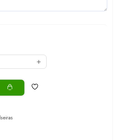
o
lseiras