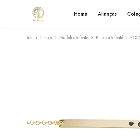
Home
Alianças
Cole
Art
Semijoias
Force
personalizadas
Início
Loja
Modelos Infantis
Pulseira Infantil
PL0