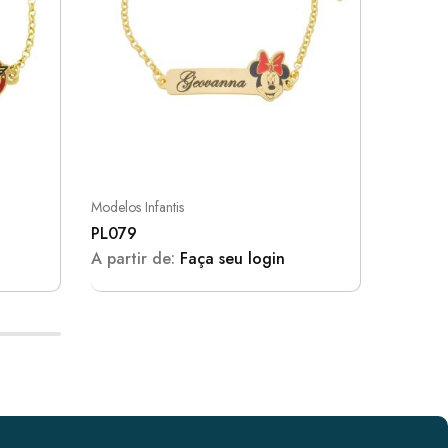
Modelos Infantis
Pulseiras
PL079
PLP007
A partir de:
Faça seu login
A parti