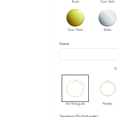
Bruto
Ouro 3mls
Ouro 10mls
Ródio
Nome
T
Elo Português
Pérolas
Tamanhos Elo Português
*