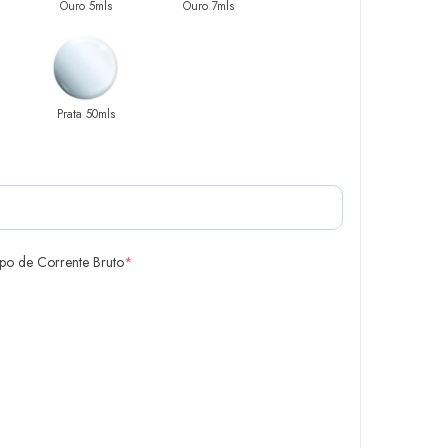
Ouro 5mls
Ouro 7mls
Prata 50mls
ipo de Corrente Bruto
*